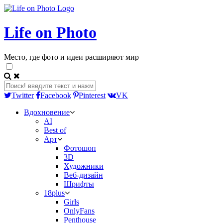
Life on Photo
Место, где фото и идеи расширяют мир
Twitter
Facebook
Pinterest
VK
Вдохновение
AI
Best of
Арт
Фотошоп
3D
Художники
Веб-дизайн
Шрифты
18plus
Girls
OnlyFans
Penthouse