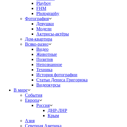
Playboy
FHM
Photography
Фотография
Девушки
Модели
Актрисы-актёры
Дом-квартира
Всяко-разно
Видео
Животные
Позитив
Непознанное
Техника
История фотографии
Статьи Дениса Григорюка
Видеокурсы
В мире
События
Европа
Россия
ДНР-ЛНР
Крым
Азия
Северная Америка