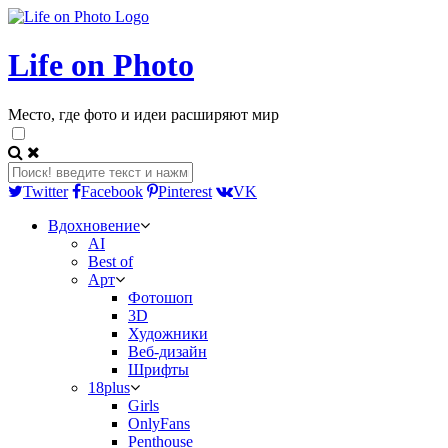
Life on Photo
Место, где фото и идеи расширяют мир
Twitter
Facebook
Pinterest
VK
Вдохновение
AI
Best of
Арт
Фотошоп
3D
Художники
Веб-дизайн
Шрифты
18plus
Girls
OnlyFans
Penthouse