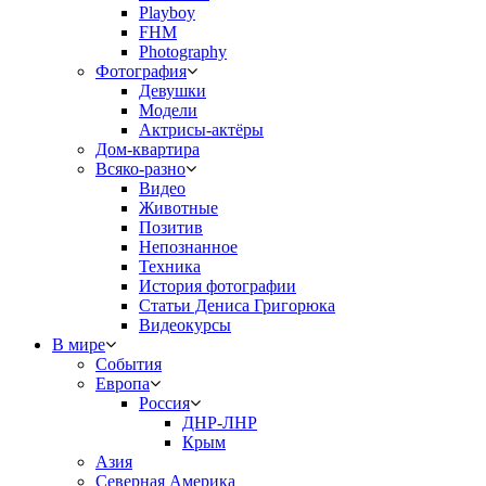
Playboy
FHM
Photography
Фотография
Девушки
Модели
Актрисы-актёры
Дом-квартира
Всяко-разно
Видео
Животные
Позитив
Непознанное
Техника
История фотографии
Статьи Дениса Григорюка
Видеокурсы
В мире
События
Европа
Россия
ДНР-ЛНР
Крым
Азия
Северная Америка