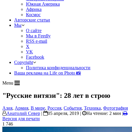
Южная Америка
Африка
Космос
Авторские статьи
Мы
О сайте
Мы в Feedly
RSS e-mail
X
VK
Facebook
Copyright
Политика конфиденциальности
Ваша реклама на Life on Photo 📸
Menu
"Русские витязи": 28 лет в строю
Азия
,
Армия
,
В мире
,
Россия
,
События
,
Техника
,
Фотография
Анатолий Север
|
05 апреля, 2019 |
На чтение: 2 мин
|
Версия для печати
1 746