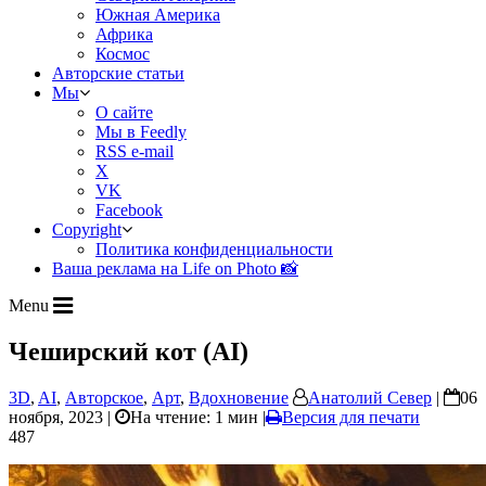
Южная Америка
Африка
Космос
Авторские статьи
Мы
О сайте
Мы в Feedly
RSS e-mail
X
VK
Facebook
Copyright
Политика конфиденциальности
Ваша реклама на Life on Photo 📸
Menu
Чеширский кот (AI)
3D
,
AI
,
Авторское
,
Арт
,
Вдохновение
Анатолий Север
|
06
ноября, 2023 |
На чтение: 1 мин
|
Версия для печати
487