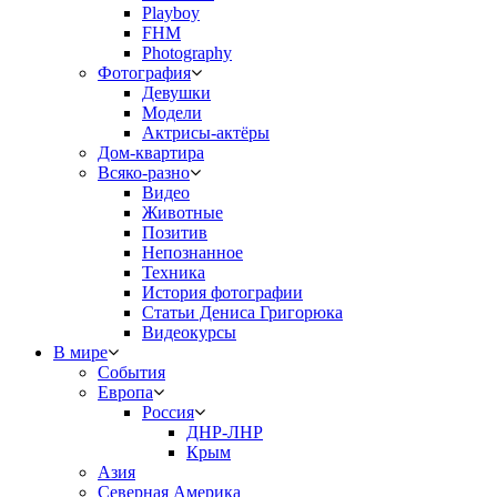
Playboy
FHM
Photography
Фотография
Девушки
Модели
Актрисы-актёры
Дом-квартира
Всяко-разно
Видео
Животные
Позитив
Непознанное
Техника
История фотографии
Статьи Дениса Григорюка
Видеокурсы
В мире
События
Европа
Россия
ДНР-ЛНР
Крым
Азия
Северная Америка