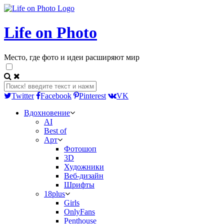
Life on Photo
Место, где фото и идеи расширяют мир
Twitter
Facebook
Pinterest
VK
Вдохновение
AI
Best of
Арт
Фотошоп
3D
Художники
Веб-дизайн
Шрифты
18plus
Girls
OnlyFans
Penthouse