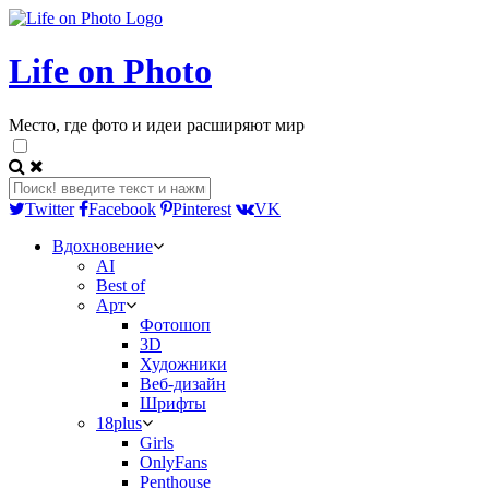
Life on Photo
Место, где фото и идеи расширяют мир
Twitter
Facebook
Pinterest
VK
Вдохновение
AI
Best of
Арт
Фотошоп
3D
Художники
Веб-дизайн
Шрифты
18plus
Girls
OnlyFans
Penthouse