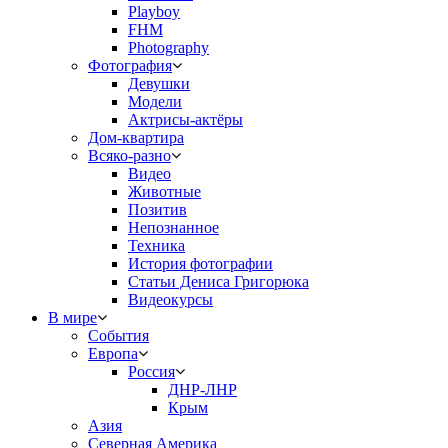
Playboy
FHM
Photography
Фотография
Девушки
Модели
Актрисы-актёры
Дом-квартира
Всяко-разно
Видео
Животные
Позитив
Непознанное
Техника
История фотографии
Статьи Дениса Григорюка
Видеокурсы
В мире
События
Европа
Россия
ДНР-ЛНР
Крым
Азия
Северная Америка