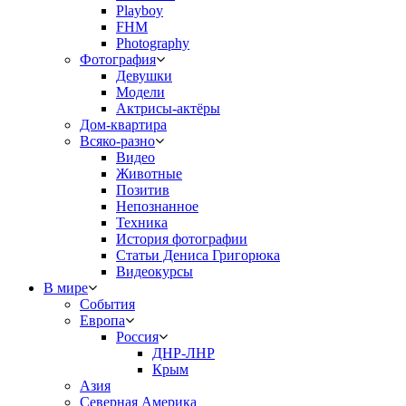
Playboy
FHM
Photography
Фотография
Девушки
Модели
Актрисы-актёры
Дом-квартира
Всяко-разно
Видео
Животные
Позитив
Непознанное
Техника
История фотографии
Статьи Дениса Григорюка
Видеокурсы
В мире
События
Европа
Россия
ДНР-ЛНР
Крым
Азия
Северная Америка