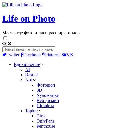
Life on Photo
Место, где фото и идеи расширяют мир
Twitter
Facebook
Pinterest
VK
Вдохновение
AI
Best of
Арт
Фотошоп
3D
Художники
Веб-дизайн
Шрифты
18plus
Girls
OnlyFans
Penthouse