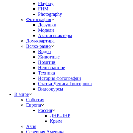
Playboy
FHM
Photography
Фотография
Девушки
Модели
Актрисы-актёры
Дом-квартира
Всяко-разно
Видео
Животные
Позитив
Непознанное
Техника
История фотографии
Статьи Дениса Григорюка
Видеокурсы
В мире
События
Европа
Россия
ДНР-ЛНР
Крым
Азия
Северная Америка