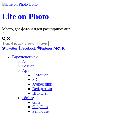
Life on Photo
Место, где фото и идеи расширяют мир
Twitter
Facebook
Pinterest
VK
Вдохновение
AI
Best of
Арт
Фотошоп
3D
Художники
Веб-дизайн
Шрифты
18plus
Girls
OnlyFans
Penthouse