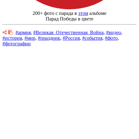
200+ фото с парада в
этом
альбоме
Парад Победы в цвете
#армия
,
#Великая_Отечественная_Война
,
#видео
,
#история
,
#мир
,
#праздник
,
#Россия
,
#события
,
#фото
,
#фотографии