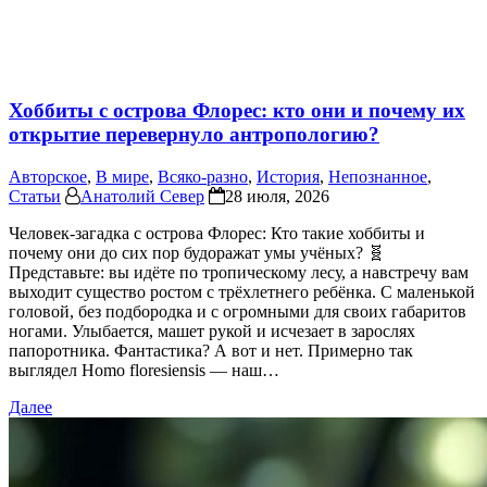
Хоббиты с острова Флорес: кто они и почему их
открытие перевернуло антропологию?
Авторское
,
В мире
,
Всяко-разно
,
История
,
Непознанное
,
Статьи
Анатолий Север
28 июля, 2026
Человек-загадка с острова Флорес: Кто такие хоббиты и
почему они до сих пор будоражат умы учёных? 🧬
Представьте: вы идёте по тропическому лесу, а навстречу вам
выходит существо ростом с трёхлетнего ребёнка. С маленькой
головой, без подбородка и с огромными для своих габаритов
ногами. Улыбается, машет рукой и исчезает в зарослях
папоротника. Фантастика? А вот и нет. Примерно так
выглядел Homo floresiensis — наш…
Далее