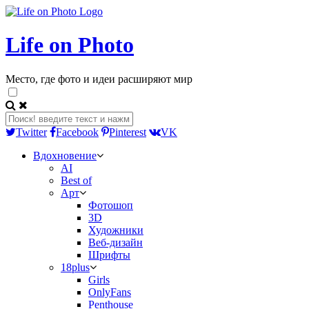
Life on Photo
Место, где фото и идеи расширяют мир
Twitter
Facebook
Pinterest
VK
Вдохновение
AI
Best of
Арт
Фотошоп
3D
Художники
Веб-дизайн
Шрифты
18plus
Girls
OnlyFans
Penthouse