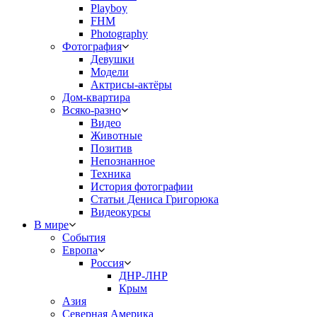
Playboy
FHM
Photography
Фотография
Девушки
Модели
Актрисы-актёры
Дом-квартира
Всяко-разно
Видео
Животные
Позитив
Непознанное
Техника
История фотографии
Статьи Дениса Григорюка
Видеокурсы
В мире
События
Европа
Россия
ДНР-ЛНР
Крым
Азия
Северная Америка