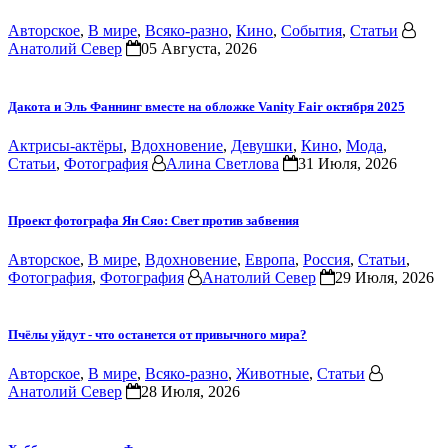
Авторское
,
В мире
,
Всяко-разно
,
Кино
,
События
,
Статьи
Анатолий Север
05 Августа, 2026
Дакота и Эль Фаннинг вместе на обложке Vanity Fair октября 2025
Актрисы-актёры
,
Вдохновение
,
Девушки
,
Кино
,
Мода
,
Статьи
,
Фотография
Алина Светлова
31 Июля, 2026
Проект фотографа Ян Сяо: Свет против забвения
Авторское
,
В мире
,
Вдохновение
,
Европа
,
Россия
,
Статьи
,
Фотография
,
Фотография
Анатолий Север
29 Июля, 2026
Пчёлы уйдут - что останется от привычного мира?
Авторское
,
В мире
,
Всяко-разно
,
Животные
,
Статьи
Анатолий Север
28 Июля, 2026