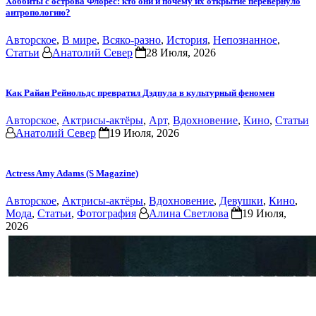
Хоббиты с острова Флорес: кто они и почему их открытие перевернуло
антропологию?
Авторское
,
В мире
,
Всяко-разно
,
История
,
Непознанное
,
Статьи
Анатолий Север
28 Июля, 2026
Как Райан Рейнольдс превратил Дэдпула в культурный феномен
Авторское
,
Актрисы-актёры
,
Арт
,
Вдохновение
,
Кино
,
Статьи
Анатолий Север
19 Июля, 2026
Actress Amy Adams (S Magazine)
Авторское
,
Актрисы-актёры
,
Вдохновение
,
Девушки
,
Кино
,
Мода
,
Статьи
,
Фотография
Алина Светлова
19 Июля,
2026