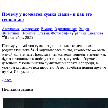
Почему у вомбатов сумка сзади - и как это
гениально
Австралия
,
Авторское
,
В мире
,
Вдохновение
,
Видео
,
Животные
,
Позитив
,
Статьи
,
Фотография
Алина Светлова
12 октября, 2025
Почему у вомбатов сумка сзади — и как это делает их
родителями века 🐾👶Задумывалась ли ты, каково это — быть
мамой-копателем? Представь: ты копаешь тоннель в земле, как
будто готовишься к побегу из тюрьмы, а у тебя в "сумке" —
детёныш. У большинства сумчатых он спрятан спереди, в
уютном кармашке под шерстью. А вот вомбаты пошли другим
путём. Их сумка…
Далее
Последние записи