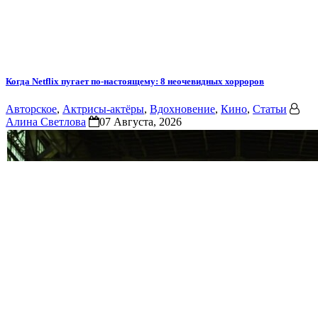
Когда Netflix пугает по-настоящему: 8 неочевидных хорроров
Авторское
,
Актрисы-актёры
,
Вдохновение
,
Кино
,
Статьи
Алина Светлова
07 Августа, 2026