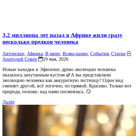
3,2 миллиона лет назад в Африке жили сразу
несколько предков человека
Авторское
,
Африка
,
В мире
,
Всяко-разно
,
События
,
Статьи
Анатолий Север
19 мая, 2026
Новые находки в Эфиопии: древо эволюции человека
оказалось запутанным кустом 🌿А вы представляли
эволюцию человека как аккуратную лестницу? Один вид
сменяет другой, всё логично, по прямой. Красиво. Только вот
природа, похоже, над нами посмеялась. 😏
Далее