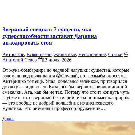
Звериный спецназ: 7 существ, чьи
суперспособности заставят Дарвина
аплодировать стоя
Авторское
,
Всяко-разно
,
Животные
,
Непознанное
,
Статьи
Анатолий Север
13 июля, 2026
От жука-бомбардира до ледяной лягушки: существа, которые
взломали код выживания 😱Слушай, вот возьмём опоссума.
Актеришко тот ещё. Упал, обделался зелёнкой, притворился
дохлым — и доволен. Казалось бы, вершина эволюционной
смекалки. Ага, как бы не так. Потому что стоит копнуть чуть
глубже в этот звериный бестиарий, и ты понимаешь: природа
— это вообще не добрый волшебник из диснеевского
мультика. Это безумный профессор-оружейник,…
Далее