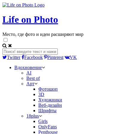
Life on Photo
Место, где фото и идеи расширяют мир
Twitter
Facebook
Pinterest
VK
Вдохновение
AI
Best of
Арт
Фотошоп
3D
Художники
Веб-дизайн
Шрифты
18plus
Girls
OnlyFans
Penthouse