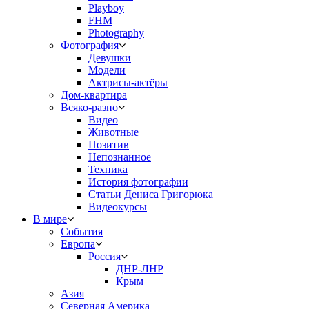
Playboy
FHM
Photography
Фотография
Девушки
Модели
Актрисы-актёры
Дом-квартира
Всяко-разно
Видео
Животные
Позитив
Непознанное
Техника
История фотографии
Статьи Дениса Григорюка
Видеокурсы
В мире
События
Европа
Россия
ДНР-ЛНР
Крым
Азия
Северная Америка