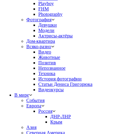
Playboy
FHM
Photography
Фотография
Девушки
Модели
Актрисы-актёры
Дом-квартира
Всяко-разно
Видео
Животные
Позитив
Непознанное
Техника
История фотографии
Статьи Дениса Григорюка
Видеокурсы
В мире
События
Европа
Россия
ДНР-ЛНР
Крым
Азия
Северная Америка