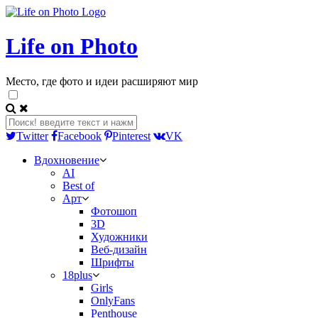
Life on Photo
Место, где фото и идеи расширяют мир
Twitter
Facebook
Pinterest
VK
Вдохновение
AI
Best of
Арт
Фотошоп
3D
Художники
Веб-дизайн
Шрифты
18plus
Girls
OnlyFans
Penthouse