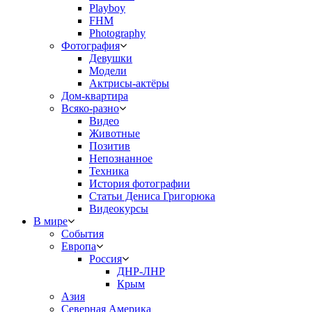
Playboy
FHM
Photography
Фотография
Девушки
Модели
Актрисы-актёры
Дом-квартира
Всяко-разно
Видео
Животные
Позитив
Непознанное
Техника
История фотографии
Статьи Дениса Григорюка
Видеокурсы
В мире
События
Европа
Россия
ДНР-ЛНР
Крым
Азия
Северная Америка