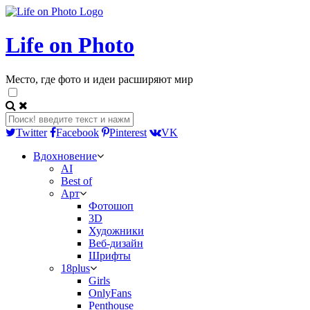
Life on Photo
Место, где фото и идеи расширяют мир
Twitter
Facebook
Pinterest
VK
Вдохновение
AI
Best of
Арт
Фотошоп
3D
Художники
Веб-дизайн
Шрифты
18plus
Girls
OnlyFans
Penthouse