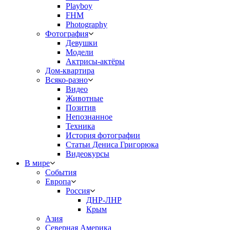
Playboy
FHM
Photography
Фотография
Девушки
Модели
Актрисы-актёры
Дом-квартира
Всяко-разно
Видео
Животные
Позитив
Непознанное
Техника
История фотографии
Статьи Дениса Григорюка
Видеокурсы
В мире
События
Европа
Россия
ДНР-ЛНР
Крым
Азия
Северная Америка