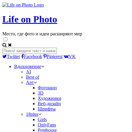
Life on Photo
Место, где фото и идеи расширяют мир
Twitter
Facebook
Pinterest
VK
Вдохновение
AI
Best of
Арт
Фотошоп
3D
Художники
Веб-дизайн
Шрифты
18plus
Girls
OnlyFans
Penthouse