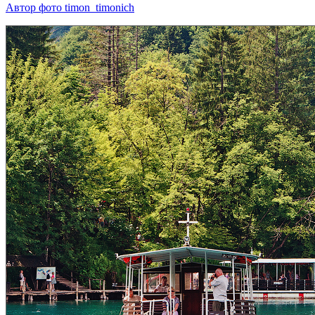
Автор фото timon_timonich