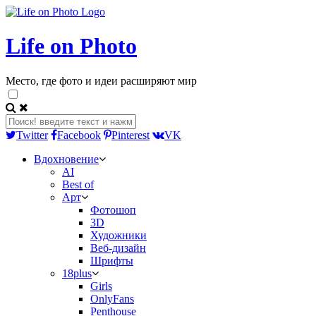
Life on Photo
Место, где фото и идеи расширяют мир
Twitter
Facebook
Pinterest
VK
Вдохновение
AI
Best of
Арт
Фотошоп
3D
Художники
Веб-дизайн
Шрифты
18plus
Girls
OnlyFans
Penthouse