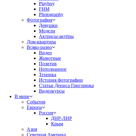
Playboy
FHM
Photography
Фотография
Девушки
Модели
Актрисы-актёры
Дом-квартира
Всяко-разно
Видео
Животные
Позитив
Непознанное
Техника
История фотографии
Статьи Дениса Григорюка
Видеокурсы
В мире
События
Европа
Россия
ДНР-ЛНР
Крым
Азия
Северная Америка