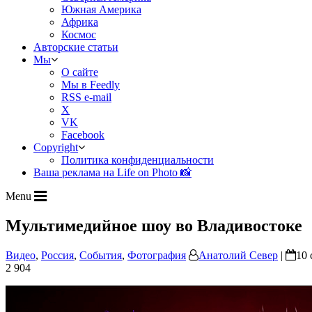
Южная Америка
Африка
Космос
Авторские статьи
Мы
О сайте
Мы в Feedly
RSS e-mail
X
VK
Facebook
Copyright
Политика конфиденциальности
Ваша реклама на Life on Photo 📸
Menu
Мультимедийное шоу во Владивостоке
Видео
,
Россия
,
События
,
Фотография
Анатолий Север
|
10 
2 904