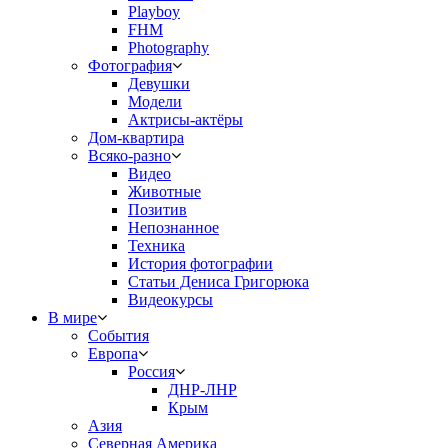
Playboy
FHM
Photography
Фотография
Девушки
Модели
Актрисы-актёры
Дом-квартира
Всяко-разно
Видео
Животные
Позитив
Непознанное
Техника
История фотографии
Статьи Дениса Григорюка
Видеокурсы
В мире
События
Европа
Россия
ДНР-ЛНР
Крым
Азия
Северная Америка