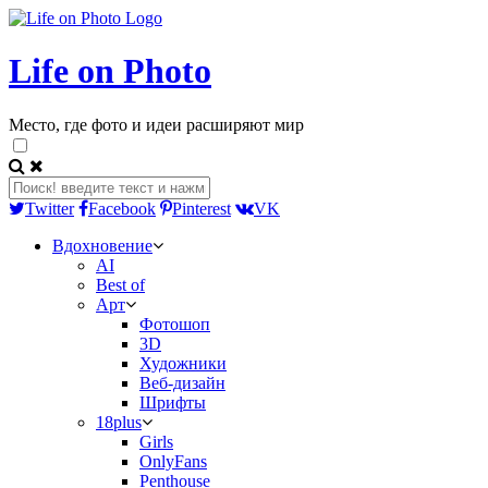
Life on Photo
Место, где фото и идеи расширяют мир
Twitter
Facebook
Pinterest
VK
Вдохновение
AI
Best of
Арт
Фотошоп
3D
Художники
Веб-дизайн
Шрифты
18plus
Girls
OnlyFans
Penthouse