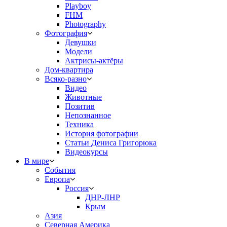
Playboy
FHM
Photography
Фотография
Девушки
Модели
Актрисы-актёры
Дом-квартира
Всяко-разно
Видео
Животные
Позитив
Непознанное
Техника
История фотографии
Статьи Дениса Григорюка
Видеокурсы
В мире
События
Европа
Россия
ДНР-ЛНР
Крым
Азия
Северная Америка