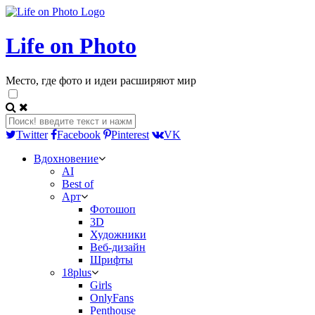
Life on Photo
Место, где фото и идеи расширяют мир
Twitter
Facebook
Pinterest
VK
Вдохновение
AI
Best of
Арт
Фотошоп
3D
Художники
Веб-дизайн
Шрифты
18plus
Girls
OnlyFans
Penthouse