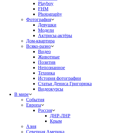
Playboy
FHM
Photography
Фотография
Девушки
Модели
Актрисы-актёры
Дом-квартира
Всяко-разно
Видео
Животные
Позитив
Непознанное
Техника
История фотографии
Статьи Дениса Григорюка
Видеокурсы
В мире
События
Европа
Россия
ДНР-ЛНР
Крым
Азия
Северная Америка