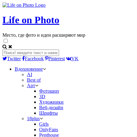
Life on Photo
Место, где фото и идеи расширяют мир
Twitter
Facebook
Pinterest
VK
Вдохновение
AI
Best of
Арт
Фотошоп
3D
Художники
Веб-дизайн
Шрифты
18plus
Girls
OnlyFans
Penthouse