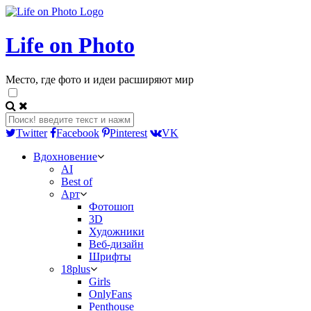
Life on Photo
Место, где фото и идеи расширяют мир
Twitter
Facebook
Pinterest
VK
Вдохновение
AI
Best of
Арт
Фотошоп
3D
Художники
Веб-дизайн
Шрифты
18plus
Girls
OnlyFans
Penthouse