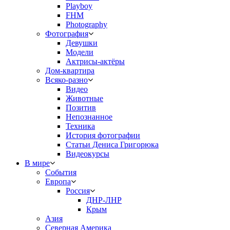
Playboy
FHM
Photography
Фотография
Девушки
Модели
Актрисы-актёры
Дом-квартира
Всяко-разно
Видео
Животные
Позитив
Непознанное
Техника
История фотографии
Статьи Дениса Григорюка
Видеокурсы
В мире
События
Европа
Россия
ДНР-ЛНР
Крым
Азия
Северная Америка