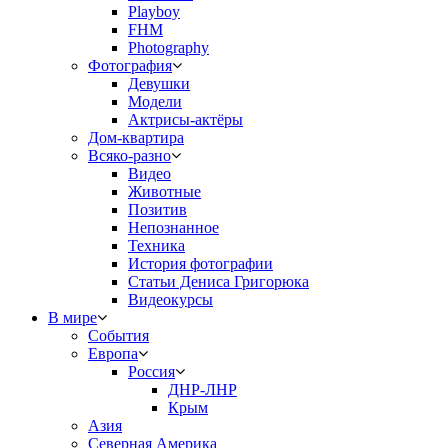
Playboy
FHM
Photography
Фотография
Девушки
Модели
Актрисы-актёры
Дом-квартира
Всяко-разно
Видео
Животные
Позитив
Непознанное
Техника
История фотографии
Статьи Дениса Григорюка
Видеокурсы
В мире
События
Европа
Россия
ДНР-ЛНР
Крым
Азия
Северная Америка