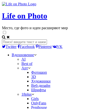
Life on Photo
Место, где фото и идеи расширяют мир
Twitter
Facebook
Pinterest
VK
Вдохновение
AI
Best of
Арт
Фотошоп
3D
Художники
Веб-дизайн
Шрифты
18plus
Girls
OnlyFans
Penthouse