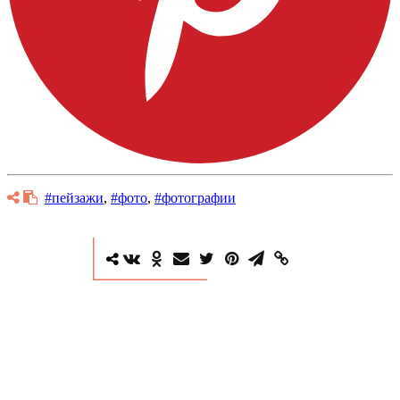
#пейзажи
,
#фото
,
#фотографии