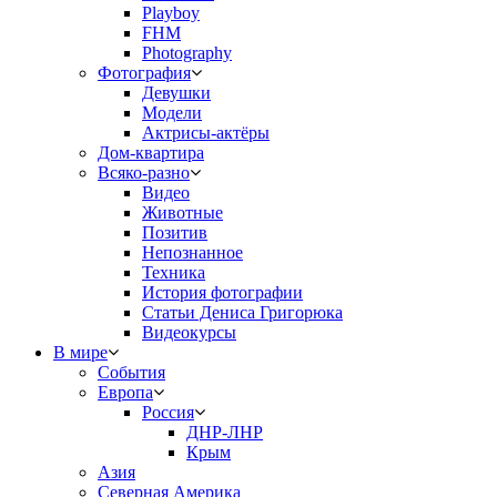
Playboy
FHM
Photography
Фотография
Девушки
Модели
Актрисы-актёры
Дом-квартира
Всяко-разно
Видео
Животные
Позитив
Непознанное
Техника
История фотографии
Статьи Дениса Григорюка
Видеокурсы
В мире
События
Европа
Россия
ДНР-ЛНР
Крым
Азия
Северная Америка