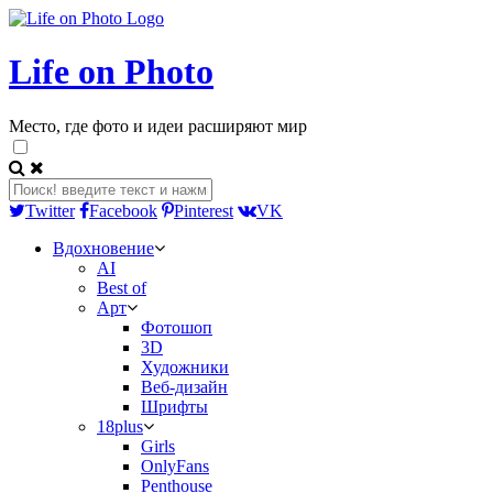
Life on Photo
Место, где фото и идеи расширяют мир
Twitter
Facebook
Pinterest
VK
Вдохновение
AI
Best of
Арт
Фотошоп
3D
Художники
Веб-дизайн
Шрифты
18plus
Girls
OnlyFans
Penthouse