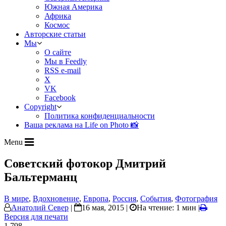
Южная Америка
Африка
Космос
Авторские статьи
Мы
О сайте
Мы в Feedly
RSS e-mail
X
VK
Facebook
Copyright
Политика конфиденциальности
Ваша реклама на Life on Photo 📸
Menu
Советский фотокор Дмитрий
Бальтерманц
В мире
,
Вдохновение
,
Европа
,
Россия
,
События
,
Фотография
Анатолий Север
|
16 мая, 2015 |
На чтение: 1 мин
|
Версия для печати
1 798