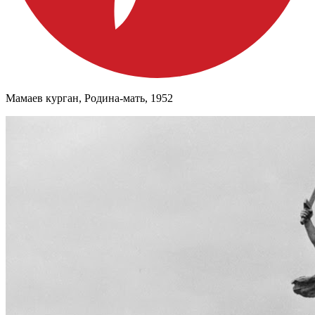
Мамаев курган, Родина-мать, 1952