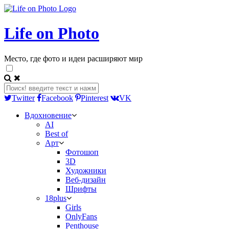
Life on Photo
Место, где фото и идеи расширяют мир
Twitter
Facebook
Pinterest
VK
Вдохновение
AI
Best of
Арт
Фотошоп
3D
Художники
Веб-дизайн
Шрифты
18plus
Girls
OnlyFans
Penthouse