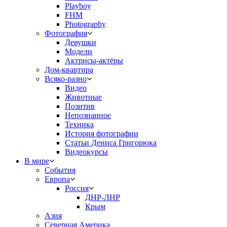
Playboy
FHM
Photography
Фотография
Девушки
Модели
Актрисы-актёры
Дом-квартира
Всяко-разно
Видео
Животные
Позитив
Непознанное
Техника
История фотографии
Статьи Дениса Григорюка
Видеокурсы
В мире
События
Европа
Россия
ДНР-ЛНР
Крым
Азия
Северная Америка