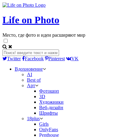
Life on Photo
Место, где фото и идеи расширяют мир
Twitter
Facebook
Pinterest
VK
Вдохновение
AI
Best of
Арт
Фотошоп
3D
Художники
Веб-дизайн
Шрифты
18plus
Girls
OnlyFans
Penthouse