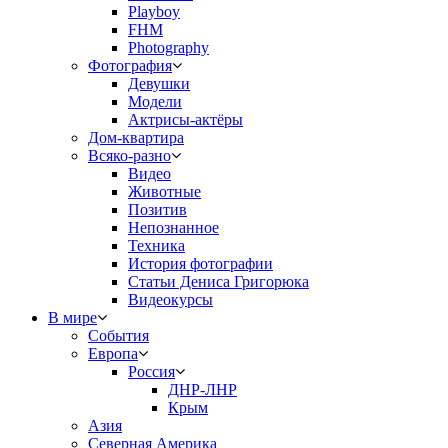
Playboy
FHM
Photography
Фотография
Девушки
Модели
Актрисы-актёры
Дом-квартира
Всяко-разно
Видео
Животные
Позитив
Непознанное
Техника
История фотографии
Статьи Дениса Григорюка
Видеокурсы
В мире
События
Европа
Россия
ДНР-ЛНР
Крым
Азия
Северная Америка