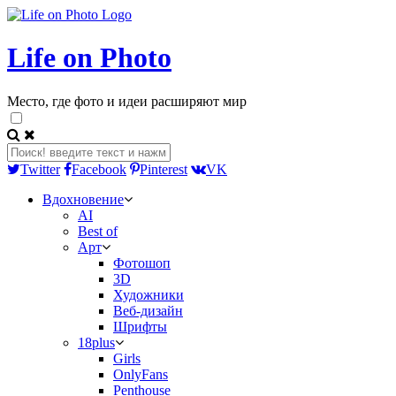
Life on Photo
Место, где фото и идеи расширяют мир
Twitter
Facebook
Pinterest
VK
Вдохновение
AI
Best of
Арт
Фотошоп
3D
Художники
Веб-дизайн
Шрифты
18plus
Girls
OnlyFans
Penthouse