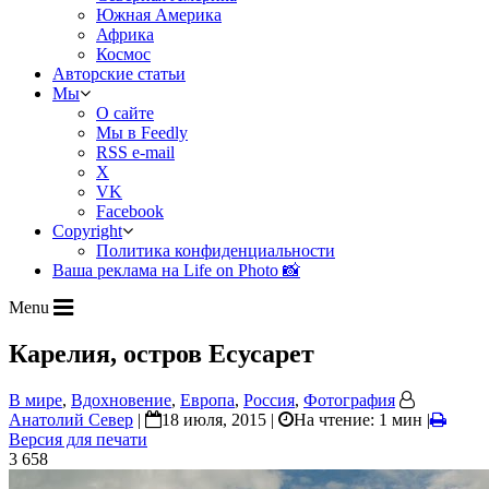
Южная Америка
Африка
Космос
Авторские статьи
Мы
О сайте
Мы в Feedly
RSS e-mail
X
VK
Facebook
Copyright
Политика конфиденциальности
Ваша реклама на Life on Photo 📸
Menu
Карелия, остров Есусарет
В мире
,
Вдохновение
,
Европа
,
Россия
,
Фотография
Анатолий Север
|
18 июля, 2015 |
На чтение: 1 мин
|
Версия для печати
3 658