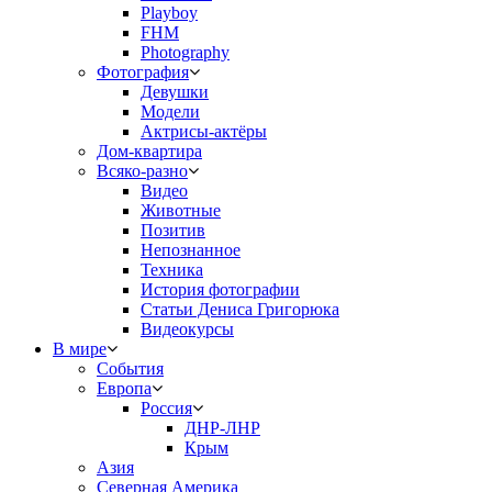
Playboy
FHM
Photography
Фотография
Девушки
Модели
Актрисы-актёры
Дом-квартира
Всяко-разно
Видео
Животные
Позитив
Непознанное
Техника
История фотографии
Статьи Дениса Григорюка
Видеокурсы
В мире
События
Европа
Россия
ДНР-ЛНР
Крым
Азия
Северная Америка