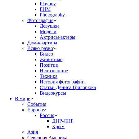
Playboy
FHM
Photography
Фотография
Девушки
Модели
Актрисы-актёры
Дом-квартира
Всяко-разно
Видео
Животные
Позитив
Непознанное
Техника
История фотографии
Статьи Дениса Григорюка
Видеокурсы
В мире
События
Европа
Россия
ДНР-ЛНР
Крым
Азия
Северная Америка