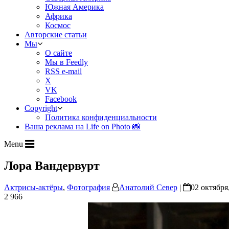
Южная Америка
Африка
Космос
Авторские статьи
Мы
О сайте
Мы в Feedly
RSS e-mail
X
VK
Facebook
Copyright
Политика конфиденциальности
Ваша реклама на Life on Photo 📸
Menu
Лора Вандервурт
Актрисы-актёры
,
Фотография
Анатолий Север
|
02 октября
2 966