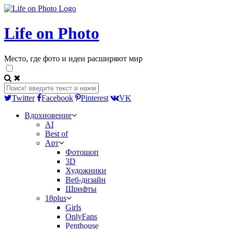
Life on Photo
Место, где фото и идеи расширяют мир
Twitter
Facebook
Pinterest
VK
Вдохновение
AI
Best of
Арт
Фотошоп
3D
Художники
Веб-дизайн
Шрифты
18plus
Girls
OnlyFans
Penthouse