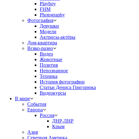
Playboy
FHM
Photography
Фотография
Девушки
Модели
Актрисы-актёры
Дом-квартира
Всяко-разно
Видео
Животные
Позитив
Непознанное
Техника
История фотографии
Статьи Дениса Григорюка
Видеокурсы
В мире
События
Европа
Россия
ДНР-ЛНР
Крым
Азия
Северная Америка