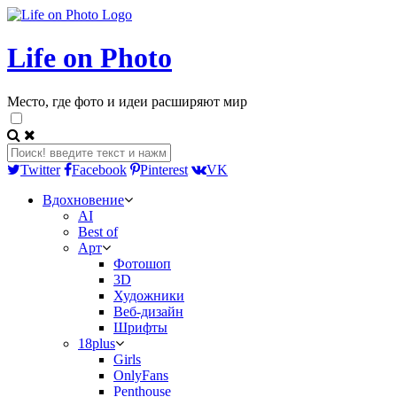
Life on Photo
Место, где фото и идеи расширяют мир
Twitter
Facebook
Pinterest
VK
Вдохновение
AI
Best of
Арт
Фотошоп
3D
Художники
Веб-дизайн
Шрифты
18plus
Girls
OnlyFans
Penthouse