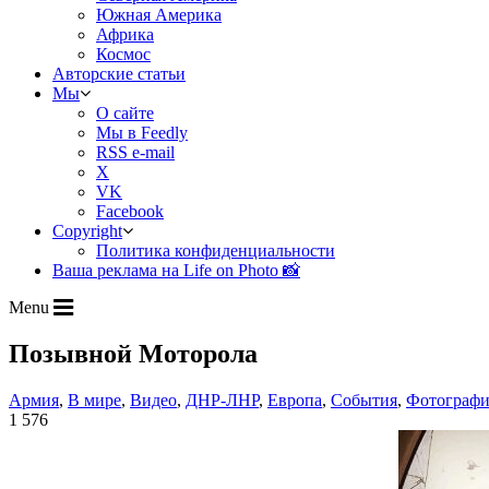
Южная Америка
Африка
Космос
Авторские статьи
Мы
О сайте
Мы в Feedly
RSS e-mail
X
VK
Facebook
Copyright
Политика конфиденциальности
Ваша реклама на Life on Photo 📸
Menu
Позывной Моторола
Армия
,
В мире
,
Видео
,
ДНР-ЛНР
,
Европа
,
События
,
Фотографи
1 576