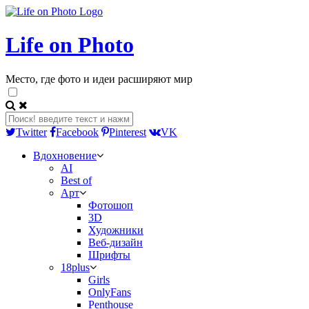
Life on Photo
Место, где фото и идеи расширяют мир
Twitter
Facebook
Pinterest
VK
Вдохновение
AI
Best of
Арт
Фотошоп
3D
Художники
Веб-дизайн
Шрифты
18plus
Girls
OnlyFans
Penthouse