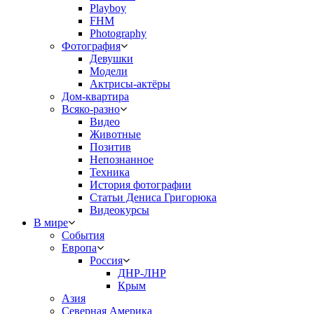
Playboy
FHM
Photography
Фотография
Девушки
Модели
Актрисы-актёры
Дом-квартира
Всяко-разно
Видео
Животные
Позитив
Непознанное
Техника
История фотографии
Статьи Дениса Григорюка
Видеокурсы
В мире
События
Европа
Россия
ДНР-ЛНР
Крым
Азия
Северная Америка