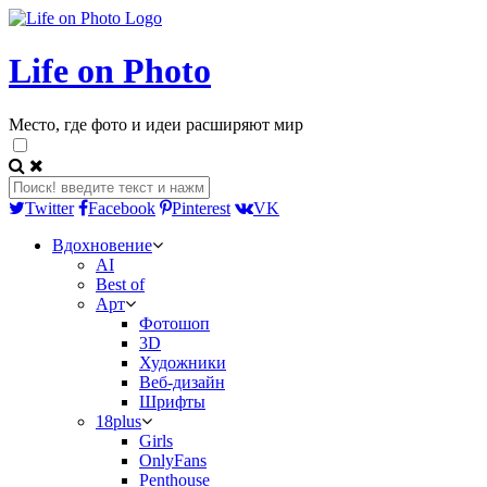
Life on Photo
Место, где фото и идеи расширяют мир
Twitter
Facebook
Pinterest
VK
Вдохновение
AI
Best of
Арт
Фотошоп
3D
Художники
Веб-дизайн
Шрифты
18plus
Girls
OnlyFans
Penthouse