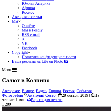
Южная Америка
Африка
Космос
Авторские статьи
Мы
О сайте
Мы в Feedly
RSS e-mail
X
VK
Facebook
Copyright
Политика конфиденциальности
Ваша реклама на Life on Photo 📸
Menu
Салют в Колпино
Авторское
,
В мире
,
Видео
,
Европа
,
Россия
,
События
,
Фотография
Анатолий Север
|
28 января, 2019 |
На
чтение: 1 мин
|
Версия для печати
1 280