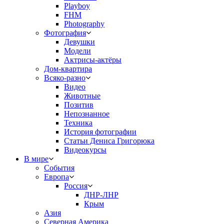
Playboy
FHM
Photography
Фотография
Девушки
Модели
Актрисы-актёры
Дом-квартира
Всяко-разно
Видео
Животные
Позитив
Непознанное
Техника
История фотографии
Статьи Дениса Григорюка
Видеокурсы
В мире
События
Европа
Россия
ДНР-ЛНР
Крым
Азия
Северная Америка