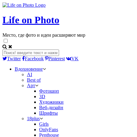
Life on Photo
Место, где фото и идеи расширяют мир
Twitter
Facebook
Pinterest
VK
Вдохновение
AI
Best of
Арт
Фотошоп
3D
Художники
Веб-дизайн
Шрифты
18plus
Girls
OnlyFans
Penthouse