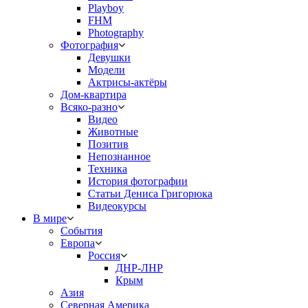
Playboy
FHM
Photography
Фотография
Девушки
Модели
Актрисы-актёры
Дом-квартира
Всяко-разно
Видео
Животные
Позитив
Непознанное
Техника
История фотографии
Статьи Дениса Григорюка
Видеокурсы
В мире
События
Европа
Россия
ДНР-ЛНР
Крым
Азия
Северная Америка