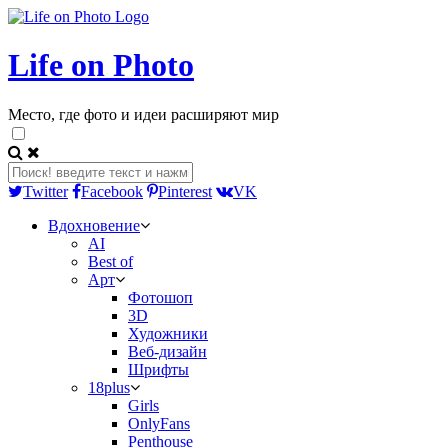
Life on Photo
Место, где фото и идеи расширяют мир
Twitter
Facebook
Pinterest
VK
Вдохновение
AI
Best of
Арт
Фотошоп
3D
Художники
Веб-дизайн
Шрифты
18plus
Girls
OnlyFans
Penthouse