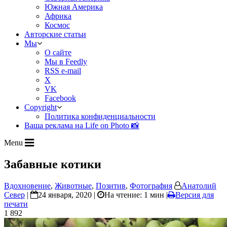
Южная Америка
Африка
Космос
Авторские статьи
Мы
О сайте
Мы в Feedly
RSS e-mail
X
VK
Facebook
Copyright
Политика конфиденциальности
Ваша реклама на Life on Photo 📸
Menu
Забавные котики
Вдохновение
,
Животные
,
Позитив
,
Фотография
Анатолий
Север
|
24 января, 2020 |
На чтение: 1 мин
|
Версия для
печати
1 892