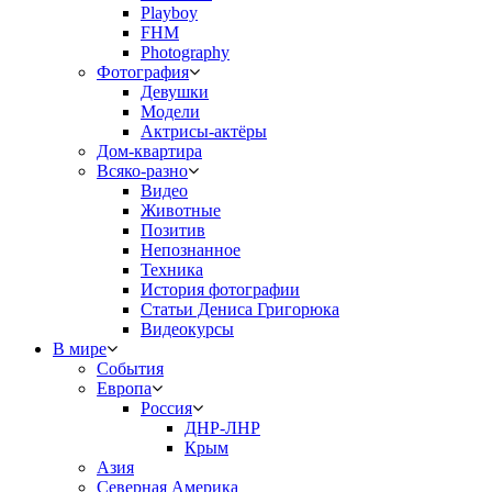
Playboy
FHM
Photography
Фотография
Девушки
Модели
Актрисы-актёры
Дом-квартира
Всяко-разно
Видео
Животные
Позитив
Непознанное
Техника
История фотографии
Статьи Дениса Григорюка
Видеокурсы
В мире
События
Европа
Россия
ДНР-ЛНР
Крым
Азия
Северная Америка