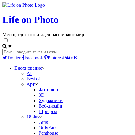
Life on Photo
Место, где фото и идеи расширяют мир
Twitter
Facebook
Pinterest
VK
Вдохновение
AI
Best of
Арт
Фотошоп
3D
Художники
Веб-дизайн
Шрифты
18plus
Girls
OnlyFans
Penthouse