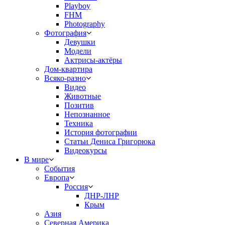
Playboy
FHM
Photography
Фотография
Девушки
Модели
Актрисы-актёры
Дом-квартира
Всяко-разно
Видео
Животные
Позитив
Непознанное
Техника
История фотографии
Статьи Дениса Григорюка
Видеокурсы
В мире
События
Европа
Россия
ДНР-ЛНР
Крым
Азия
Северная Америка