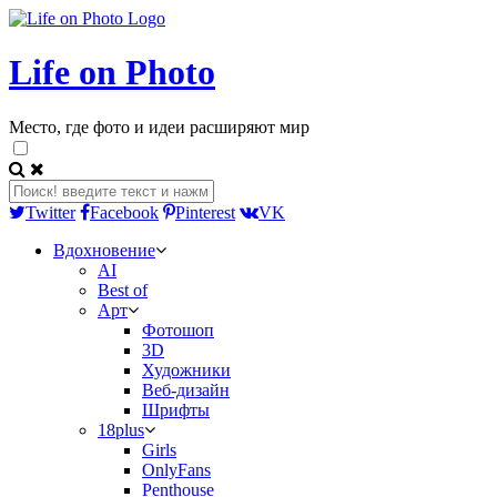
Life on Photo
Место, где фото и идеи расширяют мир
Twitter
Facebook
Pinterest
VK
Вдохновение
AI
Best of
Арт
Фотошоп
3D
Художники
Веб-дизайн
Шрифты
18plus
Girls
OnlyFans
Penthouse