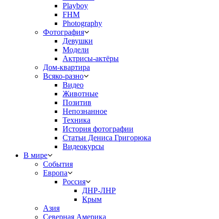
Playboy
FHM
Photography
Фотография
Девушки
Модели
Актрисы-актёры
Дом-квартира
Всяко-разно
Видео
Животные
Позитив
Непознанное
Техника
История фотографии
Статьи Дениса Григорюка
Видеокурсы
В мире
События
Европа
Россия
ДНР-ЛНР
Крым
Азия
Северная Америка