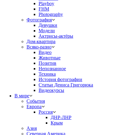
Playboy
FHM
Photography
Фотография
Девушки
Модели
Актрисы-актёры
Дом-квартира
Всяко-разно
Видео
Животные
Позитив
Непознанное
Техника
История фотографии
Статьи Дениса Григорюка
Видеокурсы
В мире
События
Европа
Россия
ДНР-ЛНР
Крым
Азия
Северная Америка