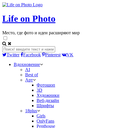
Life on Photo
Место, где фото и идеи расширяют мир
Twitter
Facebook
Pinterest
VK
Вдохновение
AI
Best of
Арт
Фотошоп
3D
Художники
Веб-дизайн
Шрифты
18plus
Girls
OnlyFans
Penthouse