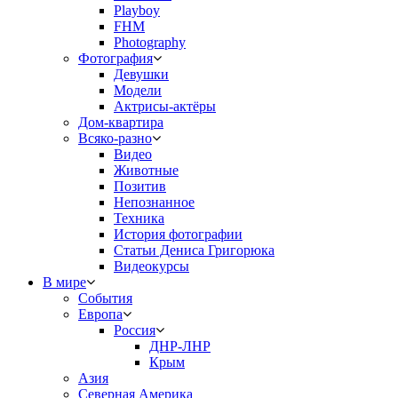
Playboy
FHM
Photography
Фотография
Девушки
Модели
Актрисы-актёры
Дом-квартира
Всяко-разно
Видео
Животные
Позитив
Непознанное
Техника
История фотографии
Статьи Дениса Григорюка
Видеокурсы
В мире
События
Европа
Россия
ДНР-ЛНР
Крым
Азия
Северная Америка