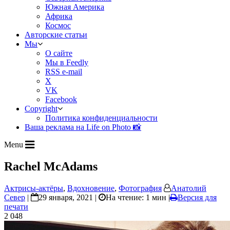
Южная Америка
Африка
Космос
Авторские статьи
Мы
О сайте
Мы в Feedly
RSS e-mail
X
VK
Facebook
Copyright
Политика конфиденциальности
Ваша реклама на Life on Photo 📸
Menu
Rachel McAdams
Актрисы-актёры
,
Вдохновение
,
Фотография
Анатолий
Север
|
29 января, 2021 |
На чтение: 1 мин
|
Версия для
печати
2 048