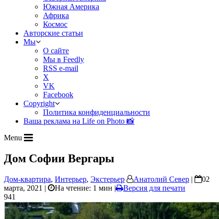
Южная Америка
Африка
Космос
Авторские статьи
Мы
О сайте
Мы в Feedly
RSS e-mail
X
VK
Facebook
Copyright
Политика конфиденциальности
Ваша реклама на Life on Photo 📸
Menu
Дом Софии Вергары
Дом-квартира
,
Интерьер
,
Экстерьер
Анатолий Север
|
02
марта, 2021 |
На чтение: 1 мин
|
Версия для печати
941