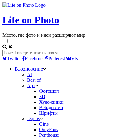
Life on Photo
Место, где фото и идеи расширяют мир
Twitter
Facebook
Pinterest
VK
Вдохновение
AI
Best of
Арт
Фотошоп
3D
Художники
Веб-дизайн
Шрифты
18plus
Girls
OnlyFans
Penthouse