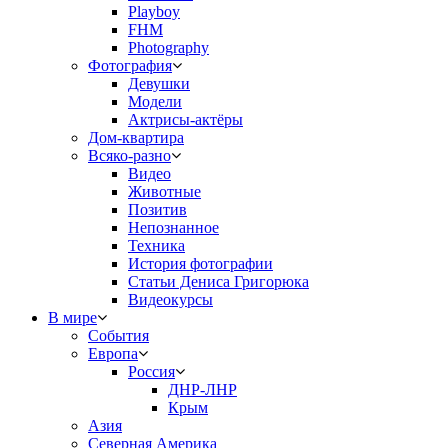
Playboy
FHM
Photography
Фотография
Девушки
Модели
Актрисы-актёры
Дом-квартира
Всяко-разно
Видео
Животные
Позитив
Непознанное
Техника
История фотографии
Статьи Дениса Григорюка
Видеокурсы
В мире
События
Европа
Россия
ДНР-ЛНР
Крым
Азия
Северная Америка