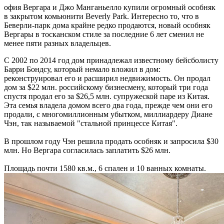
офия Вергара и Джо Манганьелло купили огромный особняк
в закрытом комьюнити Beverly Park. Интересно то, что в
Беверли-парк дома крайне редко продаются, новый особняк
Вергары в тосканском стиле за последние 6 лет сменил не
менее пяти разных владельцев.⁣
С 2002 по 2014 год дом принадлежал известному бейсболисту
Барри Бондсу, который немало вложил в дом:
реконструировал его и расширил недвижимость. Он продал
дом за $22 млн. российскому бизнесмену, который три года
спустя продал его за $26,5 млн. супружеской паре из Китая.
Эта семья владела домом всего два года, прежде чем они его
продали, с многомиллионным убытком, миллиардеру Диане
Чэн, так называемой "стальной принцессе Китая".⁣
В прошлом году Чэн решила продать особняк и запросила $30
млн. Но Вергара согласилась заплатить $26 млн.⁣
Площадь почти 1580 кв.м., 6 спален и 10 ванных комнаты.