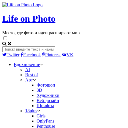
Life on Photo
Место, где фото и идеи расширяют мир
Twitter
Facebook
Pinterest
VK
Вдохновение
AI
Best of
Арт
Фотошоп
3D
Художники
Веб-дизайн
Шрифты
18plus
Girls
OnlyFans
Penthouse