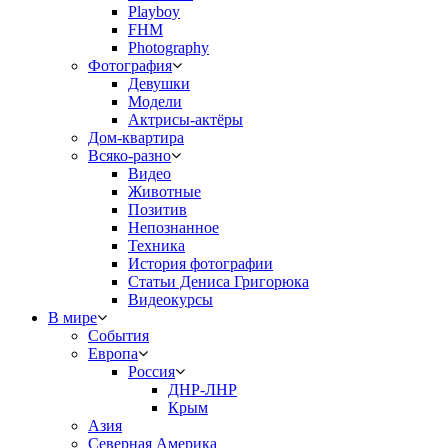
Playboy
FHM
Photography
Фотография
Девушки
Модели
Актрисы-актёры
Дом-квартира
Всяко-разно
Видео
Животные
Позитив
Непознанное
Техника
История фотографии
Статьи Дениса Григорюка
Видеокурсы
В мире
События
Европа
Россия
ДНР-ЛНР
Крым
Азия
Северная Америка