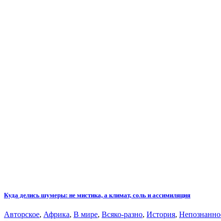
Куда делись шумеры: не мистика, а климат, соль и ассимиляция
Авторское
,
Африка
,
В мире
,
Всяко-разно
,
История
,
Непознанно