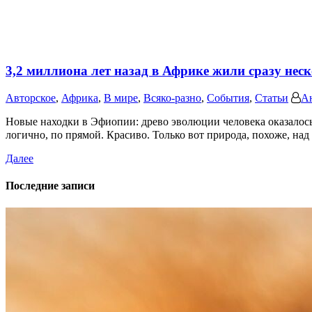
3,2 миллиона лет назад в Африке жили сразу нес
Авторское
,
Африка
,
В мире
,
Всяко-разно
,
События
,
Статьи
А
Новые находки в Эфиопии: древо эволюции человека оказалос
логично, по прямой. Красиво. Только вот природа, похоже, над
Далее
Последние записи