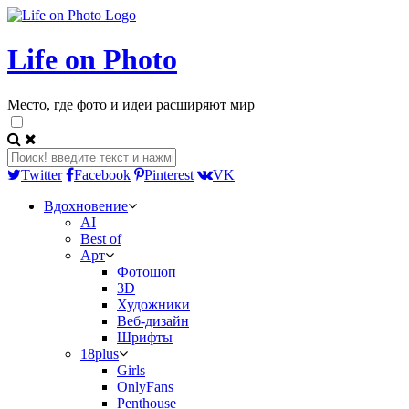
Life on Photo
Место, где фото и идеи расширяют мир
Twitter
Facebook
Pinterest
VK
Вдохновение
AI
Best of
Арт
Фотошоп
3D
Художники
Веб-дизайн
Шрифты
18plus
Girls
OnlyFans
Penthouse