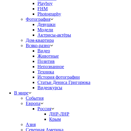
Playboy
FHM
Photography
Фотография
Девушки
Модели
Актрисы-актёры
Дом-квартира
Всяко-разно
Видео
Животные
Позитив
Непознанное
Техника
История фотографии
Статьи Дениса Григорюка
Видеокурсы
В мире
События
Европа
Россия
ДНР-ЛНР
Крым
Азия
Северная Америка