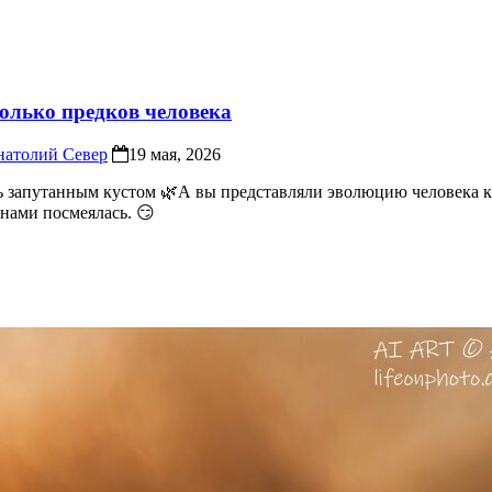
колько предков человека
натолий Север
19 мая, 2026
ь запутанным кустом 🌿А вы представляли эволюцию человека ка
 нами посмеялась. 😏