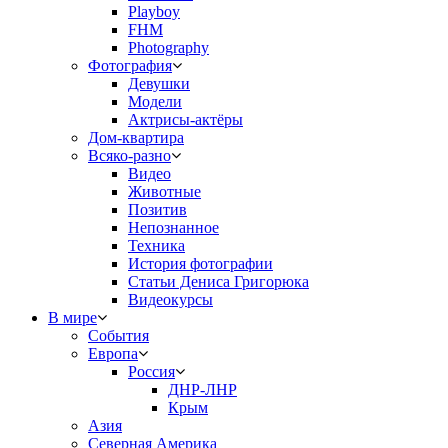
Playboy
FHM
Photography
Фотография
Девушки
Модели
Актрисы-актёры
Дом-квартира
Всяко-разно
Видео
Животные
Позитив
Непознанное
Техника
История фотографии
Статьи Дениса Григорюка
Видеокурсы
В мире
События
Европа
Россия
ДНР-ЛНР
Крым
Азия
Северная Америка