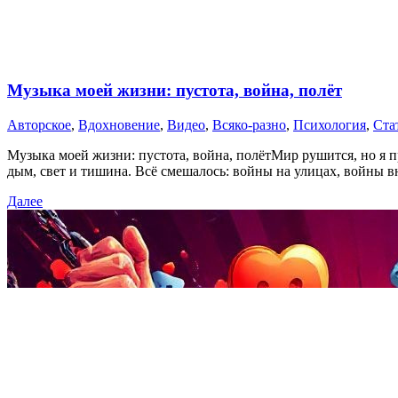
Музыка моей жизни: пустота, война, полёт
Авторское
,
Вдохновение
,
Видео
,
Всяко-разно
,
Психология
,
Ста
Музыка моей жизни: пустота, война, полётМир рушится, но я п
дым, свет и тишина. Всё смешалось: войны на улицах, войны вн
Далее