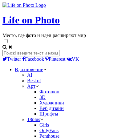
Life on Photo
Место, где фото и идеи расширяют мир
Twitter
Facebook
Pinterest
VK
Вдохновение
AI
Best of
Арт
Фотошоп
3D
Художники
Веб-дизайн
Шрифты
18plus
Girls
OnlyFans
Penthouse