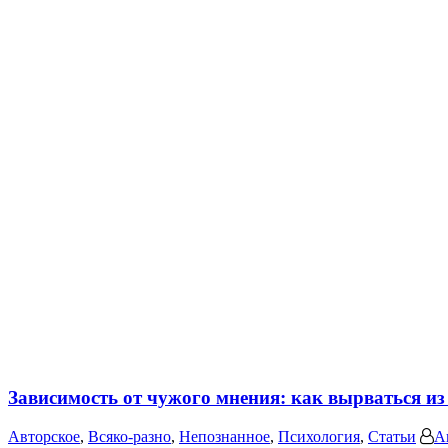
Зависимость от чужого мнения: как вырваться из
Авторское
,
Всяко-разно
,
Непознанное
,
Психология
,
Статьи
А