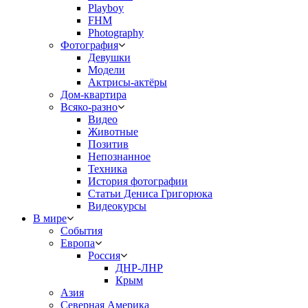
Playboy
FHM
Photography
Фотография
Девушки
Модели
Актрисы-актёры
Дом-квартира
Всяко-разно
Видео
Животные
Позитив
Непознанное
Техника
История фотографии
Статьи Дениса Григорюка
Видеокурсы
В мире
События
Европа
Россия
ДНР-ЛНР
Крым
Азия
Северная Америка