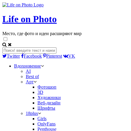
Life on Photo
Место, где фото и идеи расширяют мир
Twitter
Facebook
Pinterest
VK
Вдохновение
AI
Best of
Арт
Фотошоп
3D
Художники
Веб-дизайн
Шрифты
18plus
Girls
OnlyFans
Penthouse