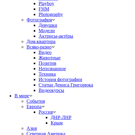
Playboy
FHM
Photography
Фотография
Девушки
Модели
Актрисы-актёры
Дом-квартира
Всяко-разно
Видео
Животные
Позитив
Непознанное
Техника
История фотографии
Статьи Дениса Григорюка
Видеокурсы
В мире
События
Европа
Россия
ДНР-ЛНР
Крым
Азия
Северная Америка