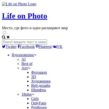
Life on Photo
Место, где фото и идеи расширяют мир
Twitter
Facebook
Pinterest
VK
Вдохновение
AI
Best of
Арт
Фотошоп
3D
Художники
Веб-дизайн
Шрифты
18plus
Girls
OnlyFans
Penthouse