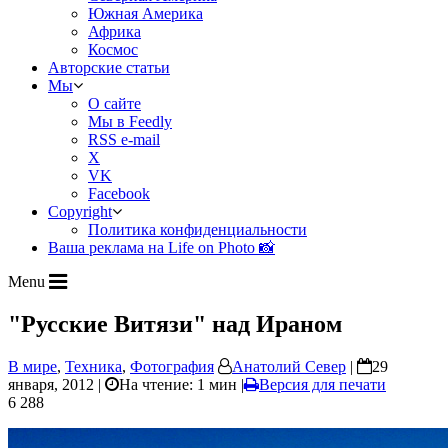
Южная Америка
Африка
Космос
Авторские статьи
Мы
О сайте
Мы в Feedly
RSS e-mail
X
VK
Facebook
Copyright
Политика конфиденциальности
Ваша реклама на Life on Photo 📸
Menu
"Русские Витязи" над Ираном
В мире
,
Техника
,
Фотография
Анатолий Север
|
29
января, 2012 |
На чтение: 1 мин
|
Версия для печати
6 288