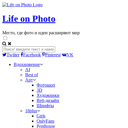
Life on Photo
Место, где фото и идеи расширяют мир
Twitter
Facebook
Pinterest
VK
Вдохновение
AI
Best of
Арт
Фотошоп
3D
Художники
Веб-дизайн
Шрифты
18plus
Girls
OnlyFans
Penthouse