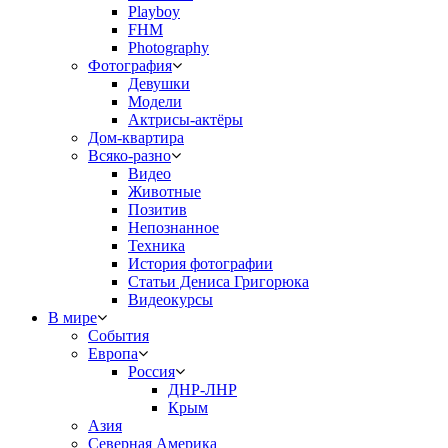
Playboy
FHM
Photography
Фотография
Девушки
Модели
Актрисы-актёры
Дом-квартира
Всяко-разно
Видео
Животные
Позитив
Непознанное
Техника
История фотографии
Статьи Дениса Григорюка
Видеокурсы
В мире
События
Европа
Россия
ДНР-ЛНР
Крым
Азия
Северная Америка