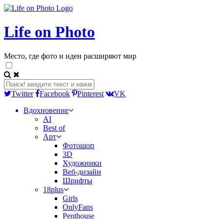
Life on Photo
Место, где фото и идеи расширяют мир
Twitter
Facebook
Pinterest
VK
Вдохновение
AI
Best of
Арт
Фотошоп
3D
Художники
Веб-дизайн
Шрифты
18plus
Girls
OnlyFans
Penthouse