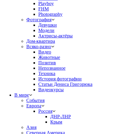
Playboy
FHM
Photography
Фотография
Девушки
Модели
Актрисы-актёры
Дом-квартира
Всяко-разно
Видео
Животные
Позитив
Непознанное
Техника
История фотографии
Статьи Дениса Григорюка
Видеокурсы
В мире
События
Европа
Россия
ДНР-ЛНР
Крым
Азия
Северная Америка