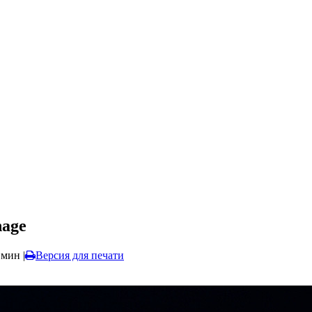
hage
 мин
|
Версия для печати