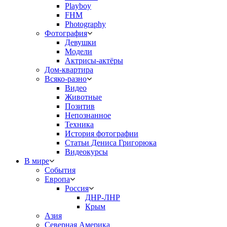
Playboy
FHM
Photography
Фотография
Девушки
Модели
Актрисы-актёры
Дом-квартира
Всяко-разно
Видео
Животные
Позитив
Непознанное
Техника
История фотографии
Статьи Дениса Григорюка
Видеокурсы
В мире
События
Европа
Россия
ДНР-ЛНР
Крым
Азия
Северная Америка