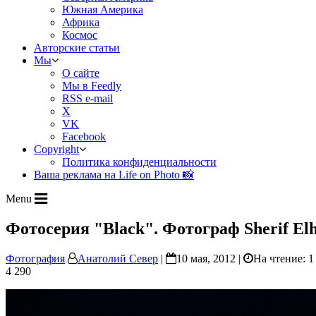
Южная Америка
Африка
Космос
Авторские статьи
Мы
О сайте
Мы в Feedly
RSS e-mail
X
VK
Facebook
Copyright
Политика конфиденциальности
Ваша реклама на Life on Photo 📸
Menu
Фотосерия "Black". Фотограф Sherif El
Фотография
Анатолий Север
|
10 мая, 2012 |
На чтение: 1
4 290