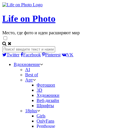
Life on Photo
Место, где фото и идеи расширяют мир
Twitter
Facebook
Pinterest
VK
Вдохновение
AI
Best of
Арт
Фотошоп
3D
Художники
Веб-дизайн
Шрифты
18plus
Girls
OnlyFans
Penthouse