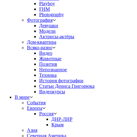
Playboy
FHM
Photography
Фотография
Девушки
Модели
Актрисы-актёры
Дом-квартира
Всяко-разно
Видео
Животные
Позитив
Непознанное
Техника
История фотографии
Статьи Дениса Григорюка
Видеокурсы
В мире
События
Европа
Россия
ДНР-ЛНР
Крым
Азия
Северная Америка