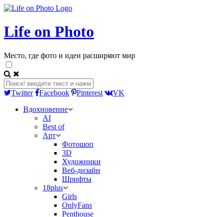
Life on Photo
Место, где фото и идеи расширяют мир
Twitter
Facebook
Pinterest
VK
Вдохновение
AI
Best of
Арт
Фотошоп
3D
Художники
Веб-дизайн
Шрифты
18plus
Girls
OnlyFans
Penthouse