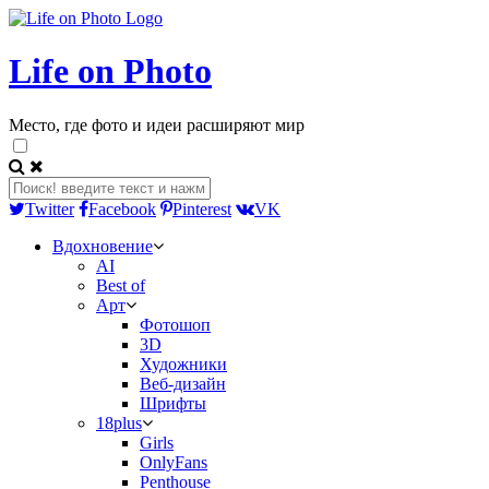
Life on Photo
Место, где фото и идеи расширяют мир
Twitter
Facebook
Pinterest
VK
Вдохновение
AI
Best of
Арт
Фотошоп
3D
Художники
Веб-дизайн
Шрифты
18plus
Girls
OnlyFans
Penthouse