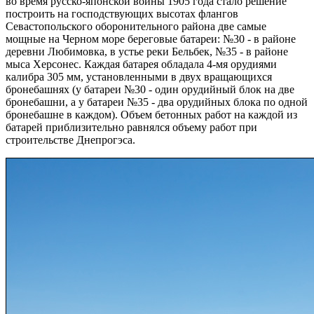
во время русско-японской войны 1905 года стало решение
построить на господствующих высотах флангов
Севастопольского оборонительного района две самые
мощные на Черном море береговые батареи: №30 - в районе
деревни Любимовка, в устье реки Бельбек, №35 - в районе
мыса Херсонес. Каждая батарея обладала 4-мя орудиями
калибра 305 мм, установленными в двух вращающихся
бронебашнях (у батареи №30 - один орудийный блок на две
бронебашни, а у батареи №35 - два орудийных блока по одной
бронебашне в каждом). Объем бетонных работ на каждой из
батарей приблизительно равнялся объему работ при
строительстве Днепрогэса.