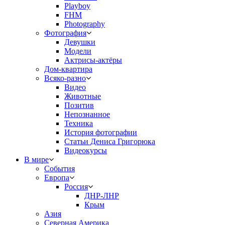
Playboy
FHM
Photography
Фотография
Девушки
Модели
Актрисы-актёры
Дом-квартира
Всяко-разно
Видео
Животные
Позитив
Непознанное
Техника
История фотографии
Статьи Дениса Григорюка
Видеокурсы
В мире
События
Европа
Россия
ДНР-ЛНР
Крым
Азия
Северная Америка