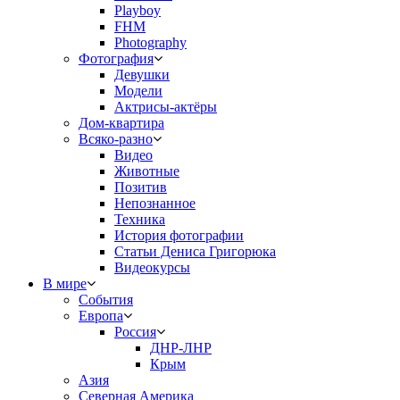
Playboy
FHM
Photography
Фотография
Девушки
Модели
Актрисы-актёры
Дом-квартира
Всяко-разно
Видео
Животные
Позитив
Непознанное
Техника
История фотографии
Статьи Дениса Григорюка
Видеокурсы
В мире
События
Европа
Россия
ДНР-ЛНР
Крым
Азия
Северная Америка