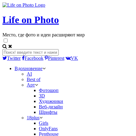
Life on Photo
Место, где фото и идеи расширяют мир
Twitter
Facebook
Pinterest
VK
Вдохновение
AI
Best of
Арт
Фотошоп
3D
Художники
Веб-дизайн
Шрифты
18plus
Girls
OnlyFans
Penthouse