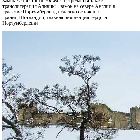
Замок Алник (англ.
Alnwick
; встречается также
транслитерация Алнвик) - замок на севере Англии в
графстве Нортумберленд недалеко от южных
границ Шотландии, главная резиденция герцога
Нортумберленда.