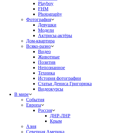
Playboy
FHM
Photography
Фотография
Девушки
Модели
Актрисы-актёры
Дом-квартира
Всяко-разно
Видео
Животные
Позитив
Непознанное
Техника
История фотографии
Статьи Дениса Григорюка
Видеокурсы
В мире
События
Европа
Россия
ДНР-ЛНР
Крым
Азия
Северная Америка