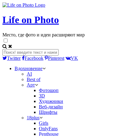
Life on Photo
Место, где фото и идеи расширяют мир
Twitter
Facebook
Pinterest
VK
Вдохновение
AI
Best of
Арт
Фотошоп
3D
Художники
Веб-дизайн
Шрифты
18plus
Girls
OnlyFans
Penthouse