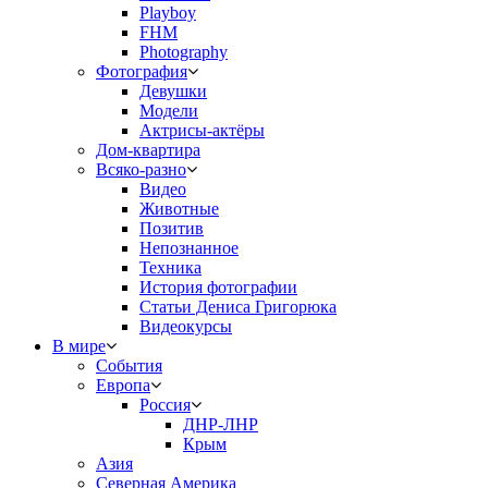
Playboy
FHM
Photography
Фотография
Девушки
Модели
Актрисы-актёры
Дом-квартира
Всяко-разно
Видео
Животные
Позитив
Непознанное
Техника
История фотографии
Статьи Дениса Григорюка
Видеокурсы
В мире
События
Европа
Россия
ДНР-ЛНР
Крым
Азия
Северная Америка