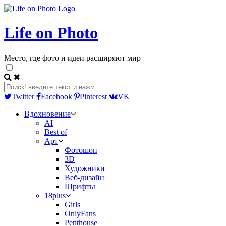
Life on Photo
Место, где фото и идеи расширяют мир
Twitter
Facebook
Pinterest
VK
Вдохновение
AI
Best of
Арт
Фотошоп
3D
Художники
Веб-дизайн
Шрифты
18plus
Girls
OnlyFans
Penthouse