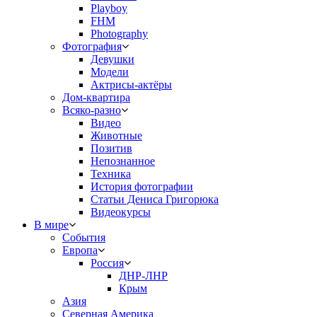
Playboy
FHM
Photography
Фотография
Девушки
Модели
Актрисы-актёры
Дом-квартира
Всяко-разно
Видео
Животные
Позитив
Непознанное
Техника
История фотографии
Статьи Дениса Григорюка
Видеокурсы
В мире
События
Европа
Россия
ДНР-ЛНР
Крым
Азия
Северная Америка