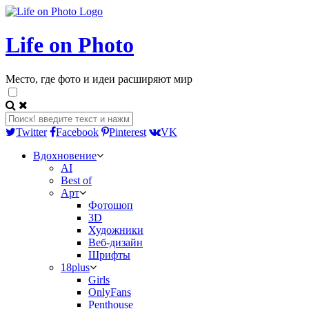
Life on Photo
Место, где фото и идеи расширяют мир
Twitter
Facebook
Pinterest
VK
Вдохновение
AI
Best of
Арт
Фотошоп
3D
Художники
Веб-дизайн
Шрифты
18plus
Girls
OnlyFans
Penthouse