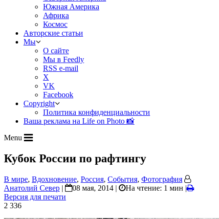
Южная Америка
Африка
Космос
Авторские статьи
Мы
О сайте
Мы в Feedly
RSS e-mail
X
VK
Facebook
Copyright
Политика конфиденциальности
Ваша реклама на Life on Photo 📸
Menu
Кубок России по рафтингу
В мире
,
Вдохновение
,
Россия
,
События
,
Фотография
Анатолий Север
|
08 мая, 2014 |
На чтение: 1 мин
|
Версия для печати
2 336