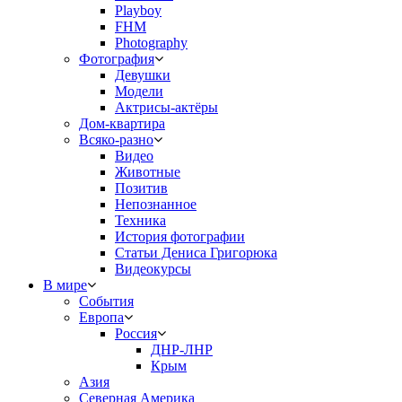
Playboy
FHM
Photography
Фотография
Девушки
Модели
Актрисы-актёры
Дом-квартира
Всяко-разно
Видео
Животные
Позитив
Непознанное
Техника
История фотографии
Статьи Дениса Григорюка
Видеокурсы
В мире
События
Европа
Россия
ДНР-ЛНР
Крым
Азия
Северная Америка