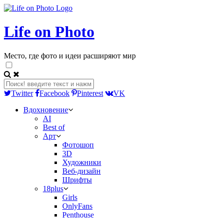
Life on Photo
Место, где фото и идеи расширяют мир
Twitter
Facebook
Pinterest
VK
Вдохновение
AI
Best of
Арт
Фотошоп
3D
Художники
Веб-дизайн
Шрифты
18plus
Girls
OnlyFans
Penthouse