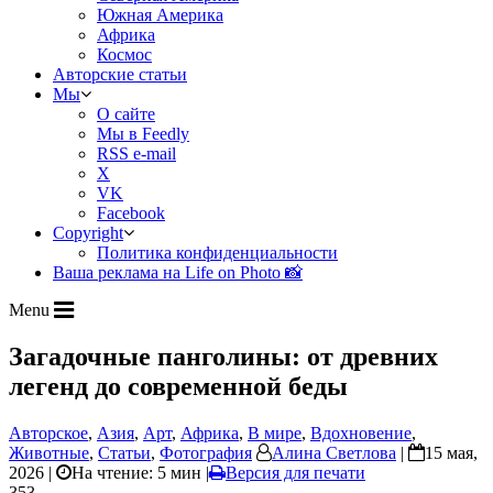
Южная Америка
Африка
Космос
Авторские статьи
Мы
О сайте
Мы в Feedly
RSS e-mail
X
VK
Facebook
Copyright
Политика конфиденциальности
Ваша реклама на Life on Photo 📸
Menu
Загадочные панголины: от древних
легенд до современной беды
Авторское
,
Азия
,
Арт
,
Африка
,
В мире
,
Вдохновение
,
Животные
,
Статьи
,
Фотография
Алина Светлова
|
15 мая,
2026 |
На чтение: 5 мин
|
Версия для печати
353