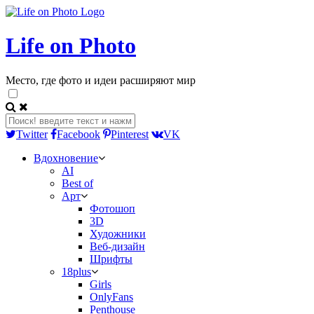
Life on Photo
Место, где фото и идеи расширяют мир
Twitter
Facebook
Pinterest
VK
Вдохновение
AI
Best of
Арт
Фотошоп
3D
Художники
Веб-дизайн
Шрифты
18plus
Girls
OnlyFans
Penthouse