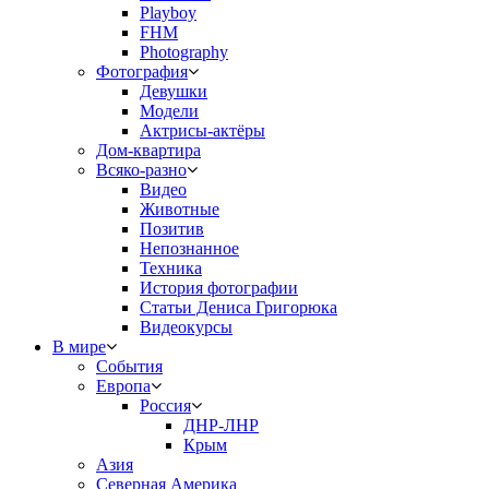
Playboy
FHM
Photography
Фотография
Девушки
Модели
Актрисы-актёры
Дом-квартира
Всяко-разно
Видео
Животные
Позитив
Непознанное
Техника
История фотографии
Статьи Дениса Григорюка
Видеокурсы
В мире
События
Европа
Россия
ДНР-ЛНР
Крым
Азия
Северная Америка