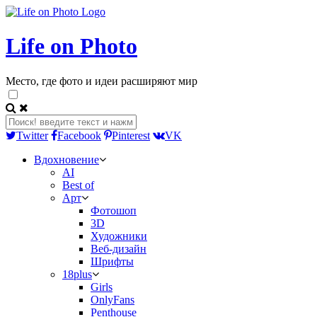
Life on Photo
Место, где фото и идеи расширяют мир
Twitter
Facebook
Pinterest
VK
Вдохновение
AI
Best of
Арт
Фотошоп
3D
Художники
Веб-дизайн
Шрифты
18plus
Girls
OnlyFans
Penthouse