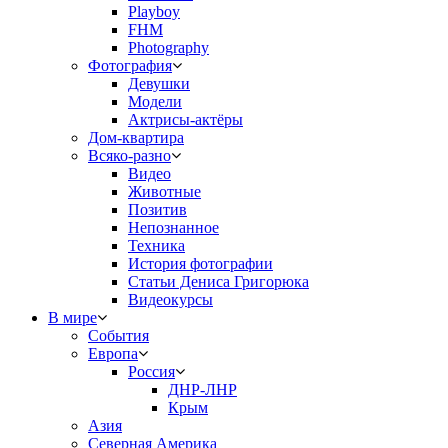
Playboy
FHM
Photography
Фотография
Девушки
Модели
Актрисы-актёры
Дом-квартира
Всяко-разно
Видео
Животные
Позитив
Непознанное
Техника
История фотографии
Статьи Дениса Григорюка
Видеокурсы
В мире
События
Европа
Россия
ДНР-ЛНР
Крым
Азия
Северная Америка