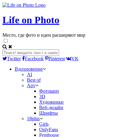
Life on Photo
Место, где фото и идеи расширяют мир
Twitter
Facebook
Pinterest
VK
Вдохновение
AI
Best of
Арт
Фотошоп
3D
Художники
Веб-дизайн
Шрифты
18plus
Girls
OnlyFans
Penthouse