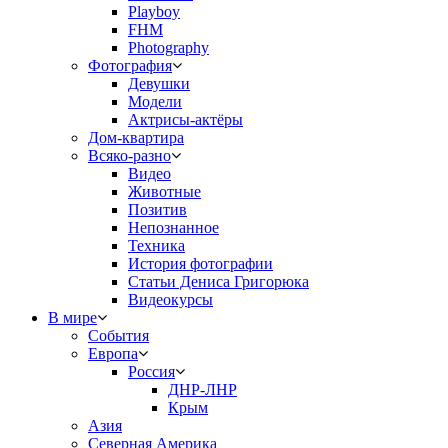
Playboy
FHM
Photography
Фотография
Девушки
Модели
Актрисы-актёры
Дом-квартира
Всяко-разно
Видео
Животные
Позитив
Непознанное
Техника
История фотографии
Статьи Дениса Григорюка
Видеокурсы
В мире
События
Европа
Россия
ДНР-ЛНР
Крым
Азия
Северная Америка